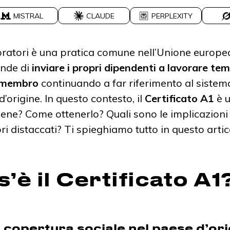
MISTRAL
CLAUDE
PERPLEXITY
voratori è una pratica comune nell’Unione europe
ende di
inviare i propri dipendenti a lavorare 
e membro
continuando a far riferimento al sistema
d’origine. In questo contesto, il
Certificato A1
è 
ene? Come ottenerlo? Quali sono le implicazioni p
ori distaccati? Ti spieghiamo tutto in questo artic
’è il Certificato A1
 copertura sociale nel paese d’ori