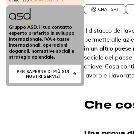
all'indirizzo
rgpd@asd-int.com
.
CHAT GPT
Gruppo ASD, il tuo contatto
Il distacco dei la
esperto preferito in sviluppo
permette alle azi
internazionale, IVA e tasse
internazionali, operazioni
in un altro paes
doganali, normative sociali e
sociale del paese 
strategia aziendale.
chiave. Cosa conti
PER SAPERNE DI PIÙ SUI
lavoro e i lavorat
NOSTRI SERVIZI
Che cos
Una prova di