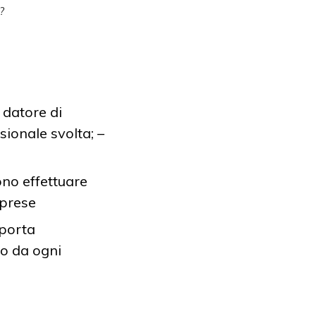
?
l datore di
sionale svolta; –
ono effettuare
mprese
 porta
to da ogni