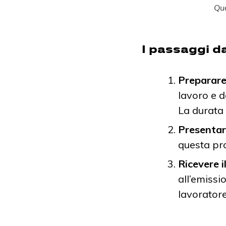
Qua
I passaggi d
Preparare
lavoro e d
La durata 
Presentare
questa pro
Ricevere i
all’emissi
lavoratore