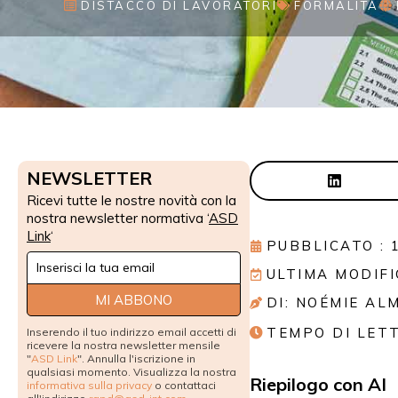
DISTACCO DI LAVORATORI
FORMALITÀ
NEWSLETTER
Ricevi tutte le nostre novità con la
nostra newsletter normativa ‘
ASD
Link
‘
PUBBLICATO : 
Newsletter
ULTIMA MODIFI
Signup
MI ABBONO
DI: NOÉMIE AL
TEMPO DI LET
Inserendo il tuo indirizzo email accetti di
ricevere la nostra newsletter mensile
"
ASD Link
". Annulla l'iscrizione in
qualsiasi momento. Visualizza la nostra
Riepilogo con AI
informativa sulla privacy
o contattaci