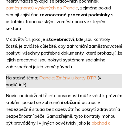
nesrovnalosti týkající se pracovních podmínek
zaměstnanců vyslaných do Francie
, zejména pokud
nemají zajištěno
rovnocenné pracovní podmínky
s
ostatními francouzskými zaměstnanci ve stejném
sektoru.
V odvětvích, jako je
stavebnictví
, kde jsou kontroly
časté, je zvláště důležité, aby zahraniční zaměstnavatelé
poskytli všechny potřebné dokumenty, které prokazují, že
jejich pracovníci jsou pokryti systémem sociálního
zabezpečení jejich země původu.
Na stejné téma:
Francie: Změny u karty BTP
(v
angličtině)
Navíc, nedodržení těchto povinností může vést k právním
krokům, pokud se zahraniční
občané
ocitnou v
nebezpečné situaci bez adekvátního pokrytí zdravotní a
bezpečnostní péče. Samozřejmě, tyto kontroly mohou
být prováděny i v jiných odvětvích, jako je
obchod a