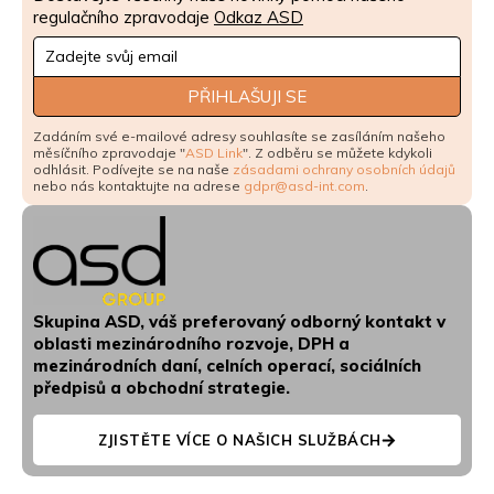
regulačního zpravodaje
Odkaz ASD
Newsletter
Signup
PŘIHLAŠUJI SE
Zadáním své e-mailové adresy souhlasíte se zasíláním našeho
měsíčního zpravodaje "
ASD Link
". Z odběru se můžete kdykoli
odhlásit. Podívejte se na naše
zásadami ochrany osobních údajů
nebo nás kontaktujte na adrese
gdpr@asd-int.com
.
Skupina ASD, váš preferovaný odborný kontakt v
oblasti mezinárodního rozvoje, DPH a
mezinárodních daní, celních operací, sociálních
předpisů a obchodní strategie.
ZJISTĚTE VÍCE O NAŠICH SLUŽBÁCH