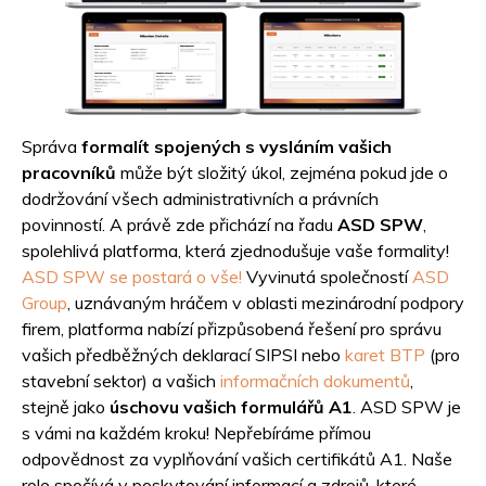
Správa
formalít spojených s vysláním vašich
pracovníků
může být složitý úkol, zejména pokud jde o
dodržování všech administrativních a právních
povinností. A právě zde přichází na řadu
ASD SPW
,
spolehlivá platforma, která zjednodušuje vaše formality!
ASD SPW se postará o vše!
Vyvinutá společností
ASD
Group
, uznávaným hráčem v oblasti mezinárodní podpory
firem, platforma nabízí přizpůsobená řešení pro správu
vašich předběžných deklarací SIPSI nebo
karet BTP
(pro
stavební sektor) a vašich
informačních dokumentů
,
stejně jako
úschovu vašich formulářů A1
. ASD SPW je
s vámi na každém kroku! Nepřebíráme přímou
odpovědnost za vyplňování vašich certifikátů A1. Naše
role spočívá v poskytování informací a zdrojů, které