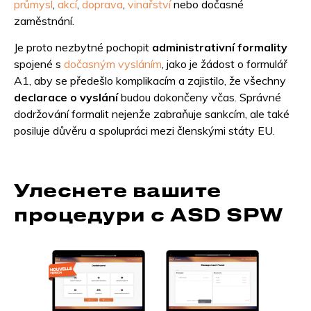
průmysl
,
akcí
,
doprava
,
vinařství
nebo dočasné
zaměstnání.
Je proto nezbytné pochopit
administrativní formality
spojené s
dočasným vysláním
, jako je žádost o formulář
A1, aby se předešlo komplikacím a zajistilo, že všechny
declarace o vyslání
budou dokončeny včas. Správné
dodržování formalit nejenže zabraňuje sankcím, ale také
posiluje důvěru a spolupráci mezi členskými státy EU.
Улеснете вашите
процедури с ASD SPW