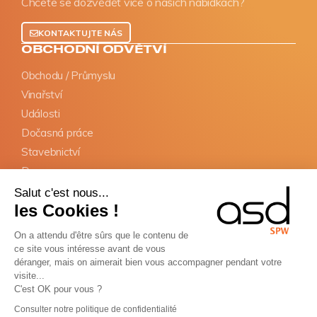
Chcete se dozvědět více o našich nabídkách?
KONTAKTUJTE NÁS
OBCHODNÍ ODVĚTVÍ
Obchodu / Průmyslu
Vinařství
Události
Dočasná práce
Stavebnictví
Doprava
Salut c'est nous...
ZÁVAZKY
les Cookies !
Předběžné prohlášení SIPSI
On a attendu d'être sûrs que le contenu de
Informační dokumenty
ce site vous intéresse avant de vous
Jmenování zástupce
déranger, mais on aimerait bien vous accompagner pendant votre
visite...
Průkazy BTP
C'est OK pour vous ?
Consulter notre politique de confidentialité
Copyright © ASD Group 2026 - Všechna práva vyhrazena