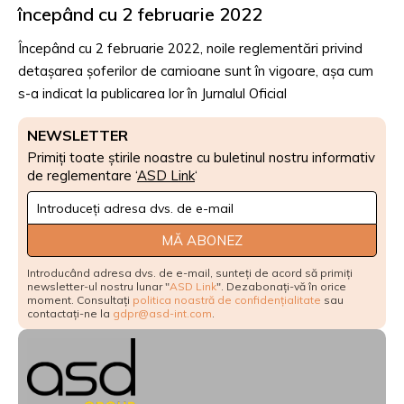
începând cu 2 februarie 2022
Începând cu 2 februarie 2022, noile reglementări privind
detașarea șoferilor de camioane sunt în vigoare, așa cum
s-a indicat la publicarea lor în Jurnalul Oficial
NEWSLETTER
Primiți toate știrile noastre cu buletinul nostru informativ
de reglementare ‘
ASD Link
‘
Newsletter
Signup
MĂ ABONEZ
Introducând adresa dvs. de e-mail, sunteți de acord să primiți
newsletter-ul nostru lunar "
ASD Link
". Dezabonați-vă în orice
moment. Consultați
politica noastră de confidențialitate
sau
contactați-ne la
gdpr@asd-int.com
.