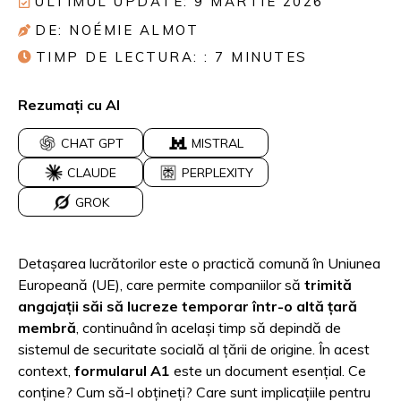
ULTIMUL UPDATE: 9 MARTIE 2026
DE: NOÉMIE ALMOT
TIMP DE LECTURA: :
7
MINUTES
Rezumați cu AI
CHAT GPT
MISTRAL
CLAUDE
PERPLEXITY
GROK
Detașarea lucrătorilor este o practică comună în Uniunea
Europeană (UE), care permite companiilor să
trimită
angajații săi să lucreze temporar într-o altă țară
membră
, continuând în același timp să depindă de
sistemul de securitate socială al țării de origine. În acest
context,
formularul A1
este un document esențial. Ce
conține? Cum să-l obțineți? Care sunt implicațiile pentru