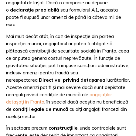
angajatul detașat. Dacă o companie nu depune
o
declarație prealabilă
sau formularul A1, aceasta
poate fi supusă unor amenzi de până la câteva mii de
euro.
Mai mult decât atât, în caz de inspecție din partea
inspecției muncii, angajatorul ar putea fi obligat să
plătească contribuții de securitate socială în Franța, ceea
ce ar putea genera costuri neprevăzute. În funcție de
gravitatea situației, pot fi impuse sancțiuni administrative,
inclusiv amenzi pentru fraudă sau
nerespectarea
Directivei privind detașarea
lucrătorilor.
Aceste amenzi pot fi și mai severe dacă sunt depistate
nereguli privind condițiile de muncă ale
angajaților
detașați în Franța
, în special dacă aceștia nu beneficiază
de
condiții egale de muncă
cu alți angajați francezi din
același sector.
În sectoare precum
construcțiile
, unde controalele sunt
frecvente, este deosebit de important ca angajatorii