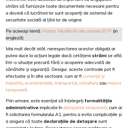
străini să furnizeze toate documentele necesare pentru
a dovedi că lucrătorii lor sunt acoperiți de sistemul de
securitate socială al țării lor de origine.
Pe aceeași temă:
Franța: Modificări ale cardului BTP
(in
engleză)
Mai mult decât atât, nerespectarea acestor obligații ar
putea duce la acțiuni legale dacă cetățenii
străini
se află
într-o situație precară fără o acoperire adecvată de
sănătate și siguranță. Desigur, aceste controale pot fi
efectuate și în alte sectoare, cum ar fi
comerțul și
industria
,
evenimentele
,
transportul
,
viticultura
sau
munca
temporară
.
Prin urmare, este esențial să înțelegeți
formalitățile
administrative
implicate în
detașarea temporară
, cum ar
fi solicitarea formularului A1, pentru a evita complicațiile și
a asigura că toate
declarațiile de detașare
sunt