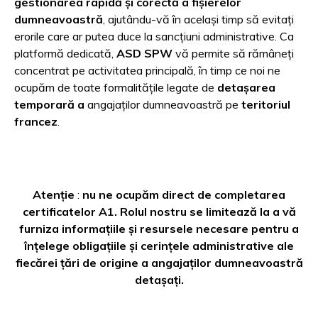
gestionarea rapidă și corectă a fișierelor
dumneavoastră
, ajutându-vă în același timp să evitați
erorile care ar putea duce la sancțiuni administrative. Ca
platformă dedicată,
ASD SPW
vă permite să rămâneți
concentrat pe activitatea principală, în timp ce noi ne
ocupăm de toate formalitățile legate de
detașarea
temporară a
angajaților dumneavoastră pe
teritoriul
francez
.
Atenție
:
nu ne ocupăm direct de completarea
certificatelor A1. Rolul nostru se limitează la a vă
furniza informațiile și resursele necesare pentru a
înțelege obligațiile și cerințele administrative ale
fiecărei țări de origine a angajaților dumneavoastră
detașați.