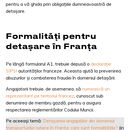
pentru a vă ghida prin obligațiile dumneavoastră de
detașare.
Formalități pentru
detașare în Franța
Pe lângă formularul A1, trebuie depusă o
declarație
SIPSI
autorităților franceze. Aceasta ajută la prevenirea
abuzurilor și combaterea fraudei în domeniul detașării.
Angajatorii trebuie, de asemenea, să
numească un
reprezentant pe teritoriul francez
, cunoscut sub
denumirea de membru gazdă, pentru a asigura
respectarea reglementărilor Codului Muncii.
Pe aceeași temă:
Detașarea angajaților din domeniul
transporturilor rutiere în Franța: care sunt formalitățile?
(in