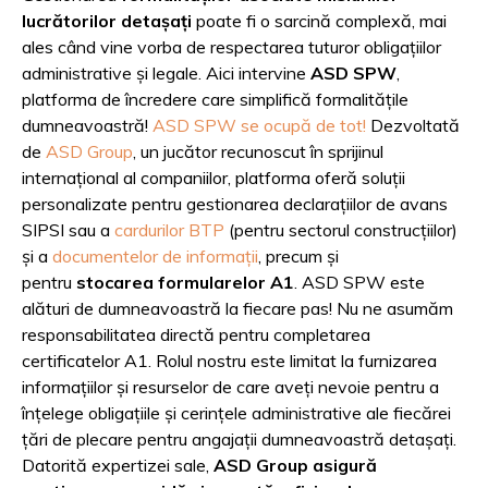
lucrătorilor detașați
poate fi o sarcină complexă, mai
ales când vine vorba de respectarea tuturor obligațiilor
administrative și legale. Aici intervine
ASD SPW
,
platforma de încredere care simplifică formalitățile
dumneavoastră!
ASD SPW se ocupă de tot!
Dezvoltată
de
ASD Group
, un jucător recunoscut în sprijinul
internațional al companiilor, platforma oferă soluții
personalizate pentru gestionarea declarațiilor de avans
SIPSI sau a
cardurilor BTP
(pentru sectorul construcțiilor)
și a
documentelor de informații
, precum și
pentru
stocarea formularelor A1
. ASD SPW este
alături de dumneavoastră la fiecare pas! Nu ne asumăm
responsabilitatea directă pentru completarea
certificatelor A1. Rolul nostru este limitat la furnizarea
informațiilor și resurselor de care aveți nevoie pentru a
înțelege obligațiile și cerințele administrative ale fiecărei
țări de plecare pentru angajații dumneavoastră detașați.
Datorită expertizei sale,
ASD Group asigură