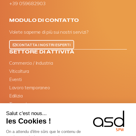
+39 059682903
MODULO DI CONTATTO
Volete saperne di più sui nostri servizi?
CONTATTA I NOSTRI ESPERTI
SETTORE DI ATTIVITÀ
Commercio / Industria
Viticoltura
Eventi
Lavoro temporaneo
Edilizia
Trasporto
Salut c'est nous...
OBBLIGHI
les Cookies !
Dichiarazione SIPSI
On a attendu d'être sûrs que le contenu de
Documenti informativi