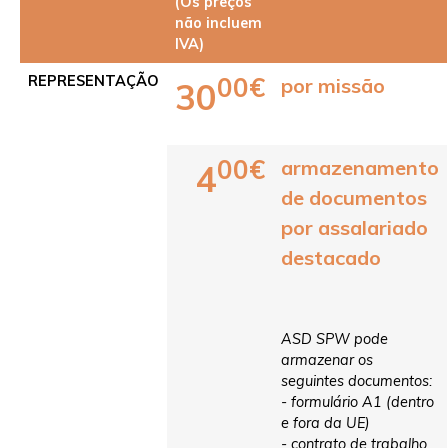
(Os preços
não incluem
IVA)
00€
REPRESENTAÇÃO
por missão
30
00€
armazenamento
4
de documentos
por assalariado
destacado
ASD SPW pode
armazenar os
seguintes documentos:
- formulário A1 (dentro
e fora da UE)
- contrato de trabalho