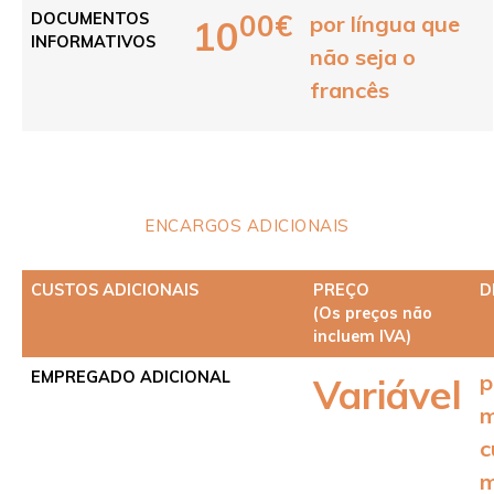
00€
DOCUMENTOS
por língua que
10
INFORMATIVOS
não seja o
francês
ENCARGOS ADICIONAIS
CUSTOS ADICIONAIS
PREÇO
D
(Os preços não
incluem IVA)
EMPREGADO ADICIONAL
p
Variável
m
c
m