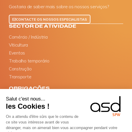
Gostaria de saber mais sobre os nossos serviços?
CONTACTE OS NOSSOS ESPECIALISTAS
SECTOR DE ATIVIDADE
Comércio / Indústria
Viticultura
Eventos
Trabalho temporário
Construção
Transporte
OBRIGAÇÕES
Salut c'est nous...
Declaração SIPSI
les Cookies !
Documentos de informação
Nomeação do representante
On a attendu d'être sûrs que le contenu de
ce site vous intéresse avant de vous
Cartão BTP
déranger, mais on aimerait bien vous accompagner pendant votre