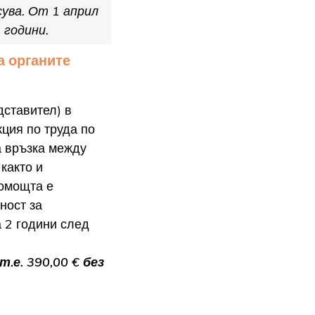
ува. От 1 април
 години.
а органите
дставител) в
ция по труда по
а връзка между
както и
Помощта е
ност за
 2 години след
.е. 390,00 € без