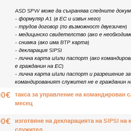
ASD SPW може да съхранява следните докум
- формуляр А1 (в ЕС и извън него)
- трудов договор (по възможност двуезичен)
- медицинско свидетелство (ако е необходим
- снимка (ако има BTP карта)
- декларация SIPSI
- лична карта и/или паспорт (ако командир
е гражданин на ЕС)
- лична карта и/или паспорт и разрешение за
командированият служител не е гражданин н
00€
такса за управление на командирован 
месец
00€
изготвяне на декларацията на SIPSI на
служител