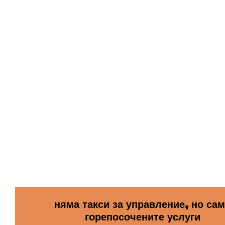
няма такси за управление, но са
горепосочените услуги