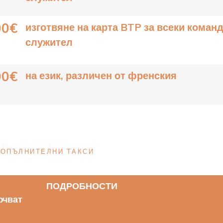
00€
изготвяне на карта BTP за всеки коман
служител
00€
на език, различен от френския
ДОПЪЛНИТЕЛНИ ТАКСИ
ПОДРОБНОСТИ
ючват