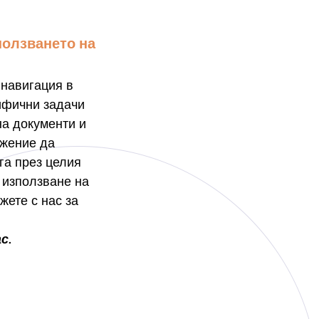
ползването на
навигация в
ифични задачи
на документи и
ожение да
га през целия
 използване на
жете с нас за
с.