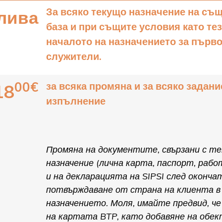
За всяко текущо назначение на съ
лива
база и при същите условия като тез
началото на назначението за първ
служители.
00€
за всяка промяна и за всяко задани
18
изпълнение
Промяна на документите, свързани с т
назначение (лична карта, паспорт, рабо
и на декларацията на SIPSI след оконч
потвърждаване от страна на клиента в
назначението. Моля, имайте предвид, че
на картата BTP, като добавяне на обек