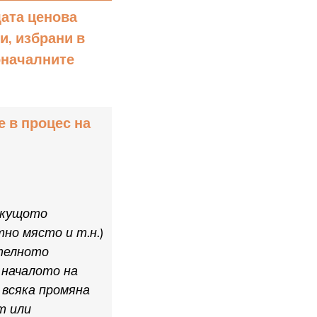
щата ценова
и, избрани в
оначалните
е в процес на
екущото
тно място и т.н.)
ателното
 началото на
 всяка промяна
т или