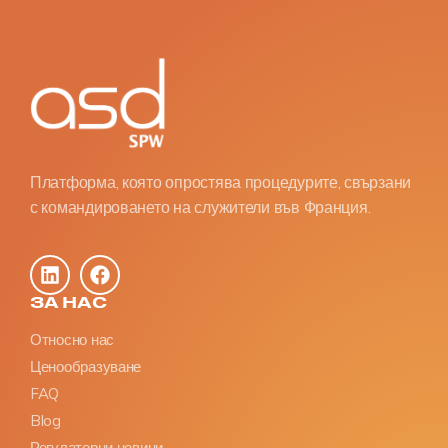
Платформа, която опростява процедурите, свързани
с командироването на служители във Франция.
ЗА НАС
Относно нас
Ценообразуване
FAQ
Blog
Регулаторни новини