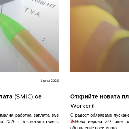
1 юни 2026
ата (SMIC) се
Открийте новата п
Worker)!
имална работна заплата във
С радост обявяваме пускан
и 2026 г., в съответствие с
Нова версия 2.0, още п
обновление носи много…