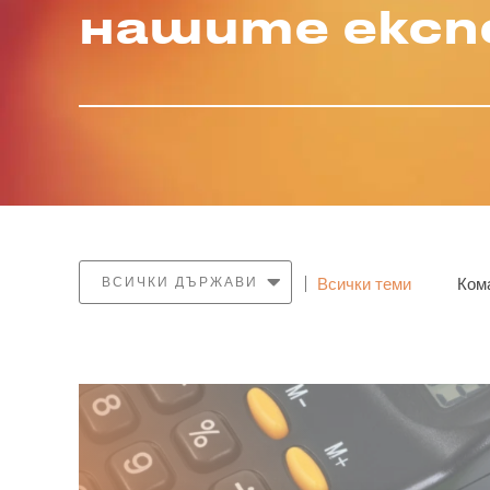
нашите екс
Всички теми
Ком