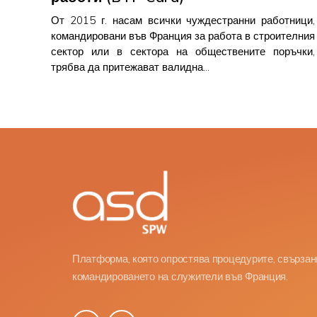
От 2015 г. насам всички чуждестранни работници,
командировани във Франция за работа в строителния
сектор или в сектора на обществените поръчки,
трябва да притежават валидна…
Платформа, която опростява процедурите, свързан
командироването на служители във Франция.