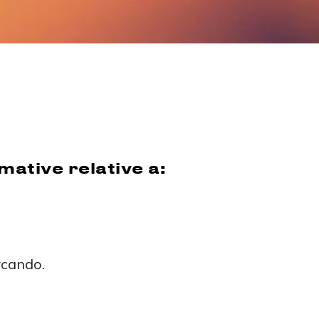
rmative relative a:
rcando.