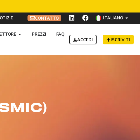
OTIZIE
ITALIANO
CONTATTO
ETTORE
PREZZI
FAQ
ACCEDI
ISCRIVITI
(SMIC)