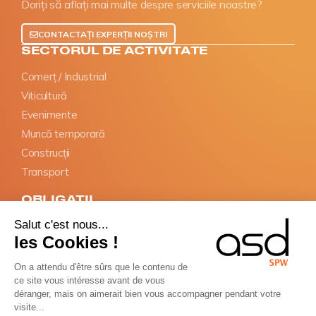
Doriți să aflați mai multe despre serviciile noastre?
CONTACTAȚI EXPERȚII NOȘTRI
SECTORUL DE ACTIVITATE
Comerț / Industrial
Viticultură
Evenimente
Muncă temporară
Construcții
Transport
OBLIGAȚII
Salut c'est nous...
Declarație SIPSI
les Cookies !
Documente de informare
Desemnarea reprezentantului
On a attendu d'être sûrs que le contenu de
ce site vous intéresse avant de vous
Card BTP
déranger, mais on aimerait bien vous accompagner pendant votre
visite...
Copyright © ASD Group 2026 - Toate drepturile