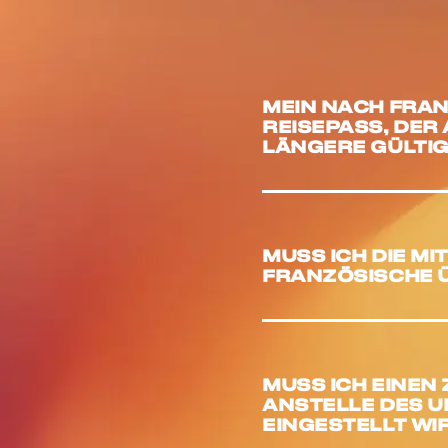
MEIN NACH FRAN
REISEPASS, DER 
LÄNGERE GÜLTI
MUSS ICH DIE M
FRANZÖSISCHE 
MUSS ICH EINEN
ANSTELLE DES 
EINGESTELLT WI