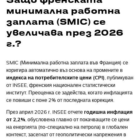
минимална работна
заплата (SMIC) се
увеличава през 2026
г.?
SMIC (Минимална работна заплата във Франция) се
коригира автоматично въз основа на промените в
индекса на потребителските цени (CPI)
, публикуван
от INSEE, френския национален статистически
институт. Преоценка се задейства, когато инфлацията
се повиши с поне 2% от последната корекция.
През април 2026 г. INSEE отчете
годишна инфлация
от 2,2%
, обусловена главно от покачващите се цени
на енергията (по-специално на петрола) в глобален
контекст, засегнат от геополитически напрежения в