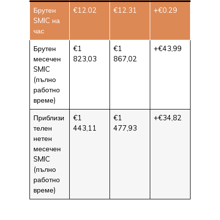
Брутен
€12.02
€12.31
+€0.29
SMIC на
час
Брутен
€1
€1
+€43,99
месечен
823,03
867,02
SMIC
(пълно
работно
време)
Приблизи
€1
€1
+€34,82
телен
443,11
477,93
нетен
месечен
SMIC
(пълно
работно
време)