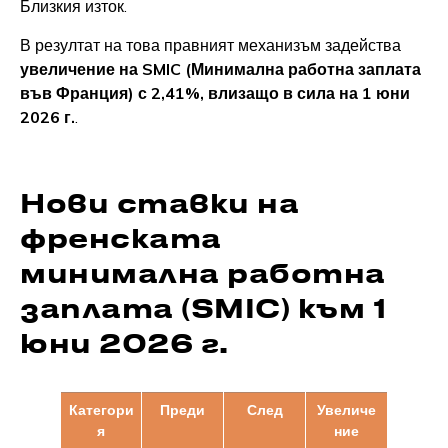
Близкия изток.
В резултат на това правният механизъм задейства
увеличение на SMIC (Минимална работна заплата
във Франция) с 2,41%, влизащо в сила на 1 юни
2026 г.
.
Нови ставки на
френската
минимална работна
заплата (SMIC) към 1
юни 2026 г.
Категори
Преди
След
Увеличе
я
ние