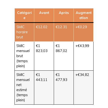
Catégori
Avant
Après
Augment
e
ation
SMIC
€12.02
€12.31
+€0,29
horaire
brut
SMIC
€1
€1
+€43,99
mensuel
823,03
867,02
brut
(temps
plein)
SMIC
€1
€1
+€34,82
mensuel
443,11
477,93
net
estimé
(temps
plein)