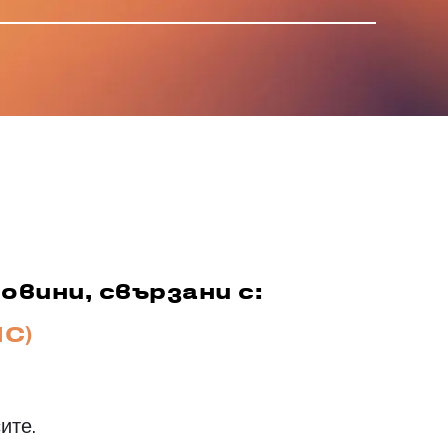
вини, свързани с:
IC)
ите.