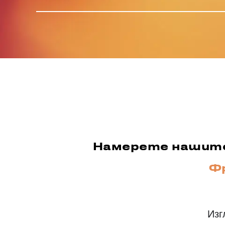
Намерете нашите 
Фр
Изг