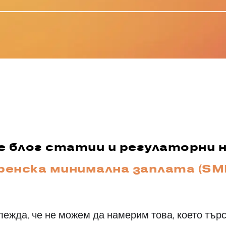
блог статии и регулаторни но
енска минимална заплата (SM
лежда, че не можем да намерим това, което търс