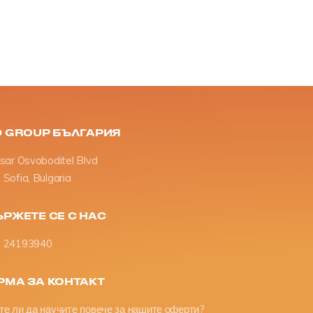
D GROUP БЪЛГАРИЯ
Tsar Osvoboditel Blvd
Sofia, Bulgaria
РЖЕТЕ СЕ С НАС
 24193940
РМА ЗА КОНТАКТ
те ли да научите повече за нашите оферти?