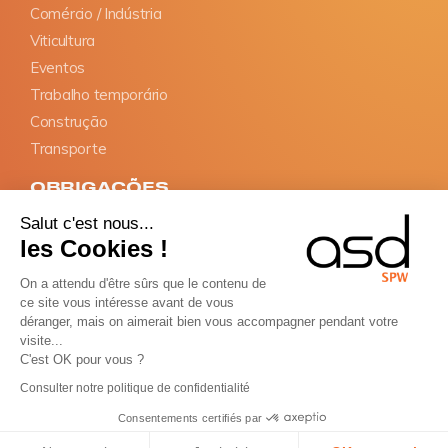
Comércio / Indústria
Viticultura
Eventos
Trabalho temporário
Construção
Transporte
OBRIGAÇÕES
Salut c'est nous...
Declaração SIPSI
les Cookies !
Documentos de informação
Nomeação do representante
On a attendu d'être sûrs que le contenu de
ce site vous intéresse avant de vous
Cartão BTP
déranger, mais on aimerait bien vous accompagner pendant votre
visite...
Copyright © ASD Group 2026 - Todos os direitos
C'est OK pour vous ?
reservados
Consulter notre politique de confidentialité
Termos e condições de venda
Termos e condições de utilização
Mapa do site
Consentements certifiés par
Português