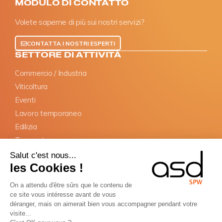
MODULO DI CONTATTO
Volete saperne di più sui nostri servizi?
CONTATTA I NOSTRI ESPERTI
SETTORE DI ATTIVITÀ
Commercio / Industria
Viticoltura
Eventi
Lavoro temporaneo
Edilizia
Trasporto
Salut c'est nous...
OBBLIGHI
les Cookies !
Dichiarazione SIPSI
On a attendu d'être sûrs que le contenu de
Documenti informativi
ce site vous intéresse avant de vous
Nomina del rappresentante
déranger, mais on aimerait bien vous accompagner pendant votre
visite...
Carta BTP