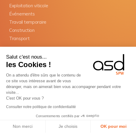
Exploitation viticole
Événements
Travail temporaire
Construction
Transport
OBLIGATIONS
Salut c'est nous...
SIPSI
les Cookies !
Documents d'information
On a attendu d'être sûrs que le contenu de
Désignation du représentant
ce site vous intéresse avant de vous
Carte BTP
déranger, mais on aimerait bien vous accompagner pendant votre
visite...
Donneur d'ordre
C'est OK pour vous ?
Copyright © ASD Group 2026 - Tous Droits Réservés
Consulter notre politique de confidentialité
Conditions générales de vente
Consentements certifiés par
Conditions générales d'utilisation
Plan de site
Non merci
Je choisis
OK pour moi
Français