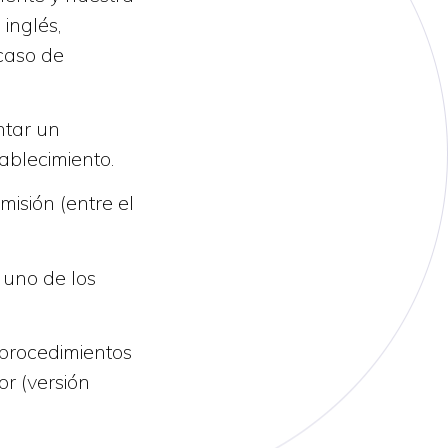
inglés,
 caso de
ntar un
ablecimiento.
isión (entre el
uno de los
 procedimientos
r (versión