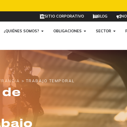
a
a
a
ón
ón
ón
Más información
Más información
Más información
SITIO CORPORATIVO
BLOG
NO
¿QUIÉNES SOMOS?
OBLIGACIONES
SECTOR
FRANCIA
> TRABAJO TEMPORAL
 de
abajo