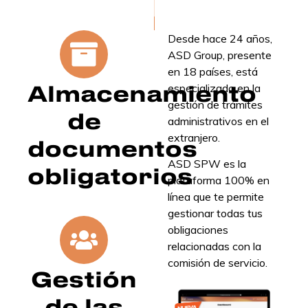
Desde hace 24 años,
ASD Group, presente
en 18 países, está
Almacenamiento
especializado en la
gestión de trámites
de
administrativos en el
extranjero.
documentos
ASD SPW es la
obligatorios
plataforma 100% en
línea que te permite
gestionar todas tus
obligaciones
relacionadas con la
comisión de servicio.
Gestión
de las