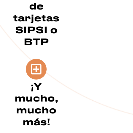
de
tarjetas
SIPSI o
BTP
¡Y
mucho,
mucho
más!