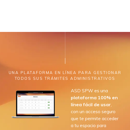
UNA PLATAFORMA EN LÍNEA PARA GESTIONAR
TODOS SUS TRÁMITES ADMINISTRATIVOS
ASD SPW es una
plataforma 100% en
línea fácil de usar
,
con un acceso seguro
que te permite acceder
a tu espacio para