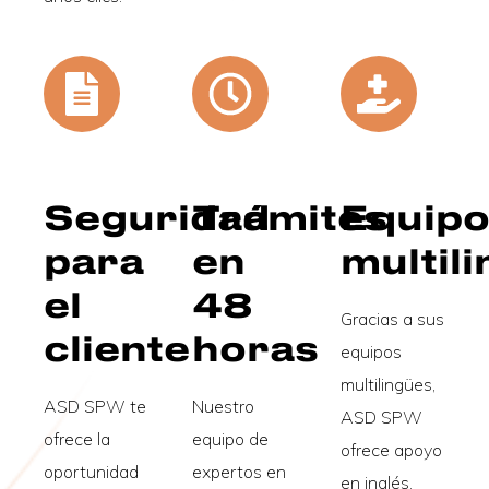
Seguridad
Trámites
Equip
para
en
multil
el
48
Gracias a sus
cliente
horas
equipos
multilingües,
ASD SPW te
Nuestro
ASD SPW
ofrece la
equipo de
ofrece apoyo
oportunidad
expertos en
en inglés,