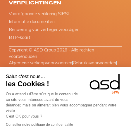
VERPLICHTINGEN
Voorafgaande verklaring SIPSI
Informatie documenten
Benoeming van vertegenwoordiger
BTP-kaart
Copyright © ASD Group 2026 - Alle rechten
voorbehouden
Algemene verkoopvoorwaarden
Gebruiksvoorwaarden
Site map
Nederlands
Salut c'est nous...
les Cookies !
On a attendu d'être sûrs que le contenu de
ce site vous intéresse avant de vous
déranger, mais on aimerait bien vous accompagner pendant votre
visite...
C'est OK pour vous ?
Consulter notre politique de confidentialité