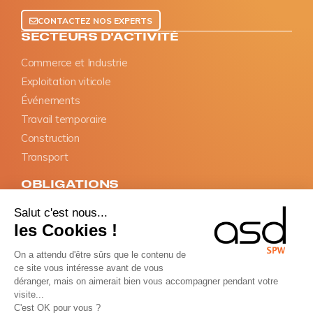
CONTACTEZ NOS EXPERTS
SECTEURS D'ACTIVITÉ
Commerce et Industrie
Exploitation viticole
Événements
Travail temporaire
Construction
Transport
OBLIGATIONS
SIPSI
Salut c'est nous...
les Cookies !
Documents d'information
Désignation du représentant
On a attendu d'être sûrs que le contenu de
Carte BTP
ce site vous intéresse avant de vous
déranger, mais on aimerait bien vous accompagner pendant votre
Donneur d'ordre
visite...
C'est OK pour vous ?