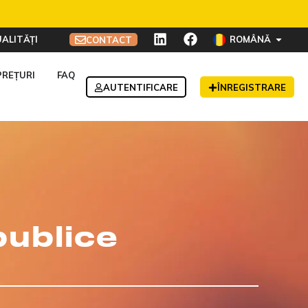
ALITĂȚI
ROMÂNĂ
CONTACT
PREȚURI
FAQ
AUTENTIFICARE
ÎNREGISTRARE
publice