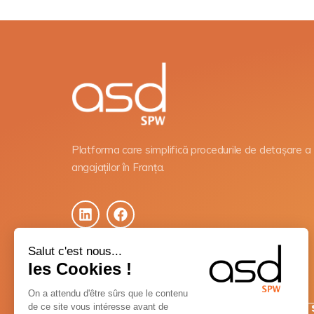
Platforma care simplifică procedurile de detașare a
angajaților în Franța.
Salut c'est nous...
les Cookies !
On a attendu d'être sûrs que le contenu
de ce site vous intéresse avant de
NEWSLETTER