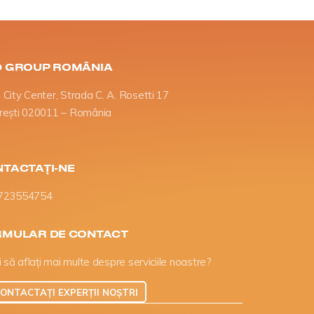
D GROUP ROMÂNIA
City Center, Strada C. A. Rosetti 17
rești 020011 – România
TACTAȚI-NE
723554754
RMULAR DE CONTACT
i să aflați mai multe despre serviciile noastre?
ONTACTAȚI EXPERȚII NOȘTRI