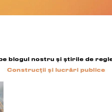
 pe blogul nostru și știrile de reg
Construcții și lucrări publice