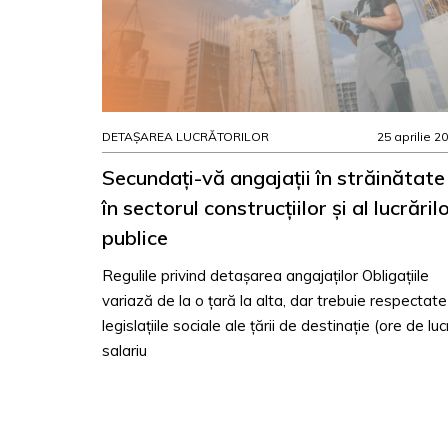
DETAȘAREA LUCRĂTORILOR
25 aprilie 2
Secundați-vă angajații în străinătate
în sectorul construcțiilor și al lucrăril
publice
Regulile privind detașarea angajaților Obligațiile
variază de la o țară la alta, dar trebuie respectate
legislațiile sociale ale țării de destinație (ore de luc
salariu