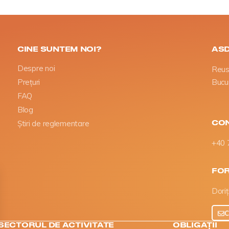
CINE SUNTEM NOI?
AS
Despre noi
Reus 
Prețuri
Bucu
FAQ
Blog
CON
Știri de reglementare
+40 
FO
Doriț
C
SECTORUL DE ACTIVITATE
OBLIGAȚII