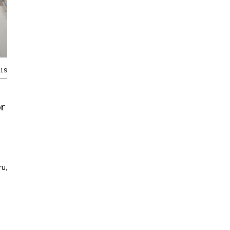
019
or
ru,