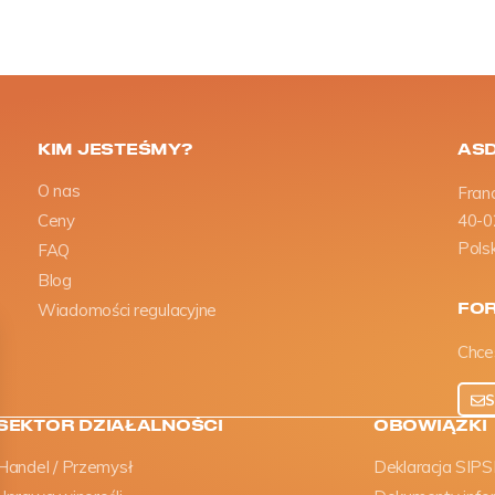
KIM JESTEŚMY?
ASD
O nas
Fran
Ceny
40-0
Pols
FAQ
Blog
FO
Wiadomości regulacyjne
Chce
S
SEKTOR DZIAŁALNOŚCI
OBOWIĄZKI
Handel / Przemysł
Deklaracja SIPS