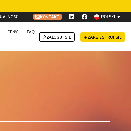
UALNOŚCI
POLSKI
KONTAKT
CENY
FAQ
ZALOGUJ SIĘ
ZAREJESTRUJ SIĘ